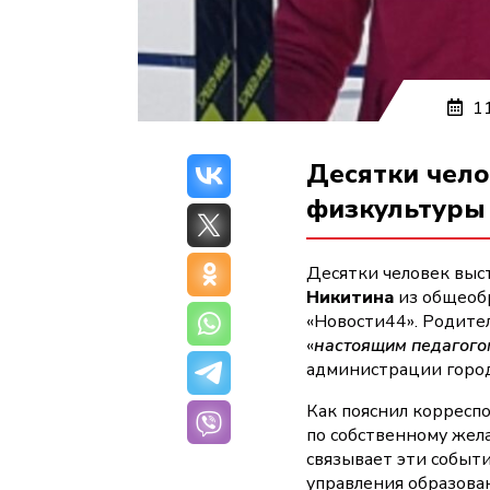
11
Десятки чело
физкультуры
Десятки человек выс
Никитина
из общеоб
«Новости44». Родите
«
настоящим педагого
администрации горо
Как пояснил корреспо
по собственному жел
связывает эти событ
управления образов