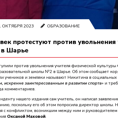
 ОКТЯБРЯ 2023
ОБРАЗОВАНИЕ
век протестуют против увольнения
 в Шарье
тупили против увольнения учителя физической культуры
разовательной школы №2 в Шарье. Об этом сообщает ко
ли учеников и земляки называют Никитина в социальных 
м, искренне заинтересованным в развитии спорта
» и тре
да комментариев.
нденту нашего издания сам учитель, он написал заявлени
анию, поскольку его об этом попросила директор школы. 
ия с конфликтом, возникшим между ним и руководителем
ания
Оксаной Маховой
.