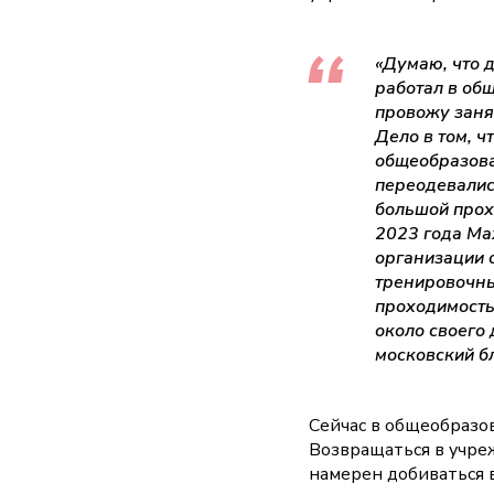
«Думаю, что 
работал в об
провожу заня
Дело в том, 
общеобразова
переодевалис
большой прохо
2023 года Ма
организации 
тренировочны
проходимость
около своего
московский б
Сейчас в общеобразо
Возвращаться в учре
намерен добиваться 