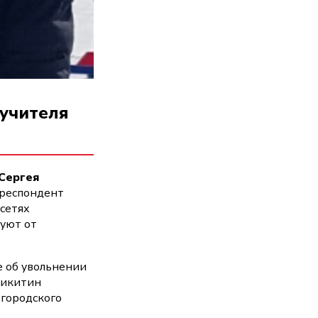
 учителя
Сергея
рреспондент
сетях
буют от
е об увольнении
Никитин
 городского