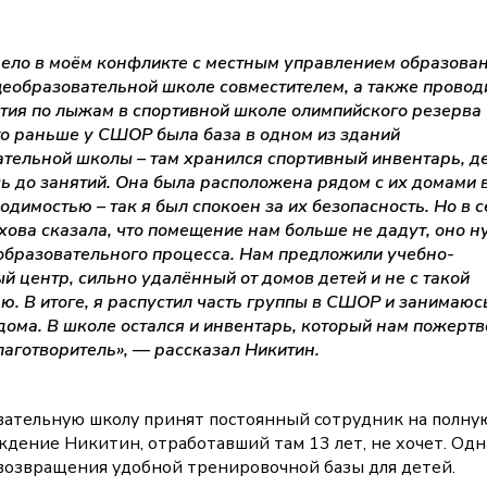
дело в моём конфликте с местным управлением образован
щеобразовательной школе совместителем, а также провод
тия по лыжам в спортивной школе олимпийского резерва
что раньше у СШОР была база в одном из зданий
тельной школы – там хранился спортивный инвентарь, д
ь до занятий. Она была расположена рядом с их домами в
димостью – так я был спокоен за их безопасность. Но в 
хова сказала, что помещение нам больше не дадут, оно н
образовательного процесса. Нам предложили учебно-
й центр, сильно удалённый от домов детей и не с такой
ю. В итоге, я распустил часть группы в СШОР и занимаюс
 дома. В школе остался и инвентарь, который нам пожерт
лаготворитель», — рассказал Никитин.
вательную школу принят постоянный сотрудник на полную
ждение Никитин, отработавший там 13 лет, не хочет. Одн
возвращения удобной тренировочной базы для детей.