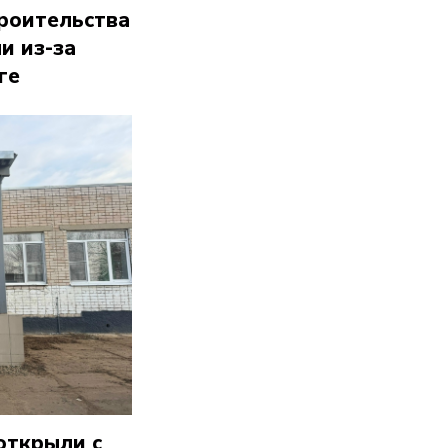
роительства
и из-за
ге
открыли с