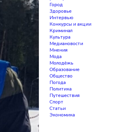
Город
Здоровье
Интервью
Конкурсы и акции
Криминал
Культура
Медиановости
Мнения
Мода
Молодёжь
Образование
Общество
Погода
Политика
Путешествия
Спорт
Статьи
Экономика