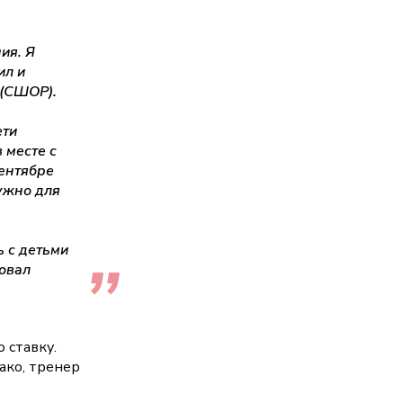
ия. Я
ил и
 (СШОР).
ети
 месте с
сентябре
ужно для
ь с детьми
вовал
 ставку.
ако, тренер