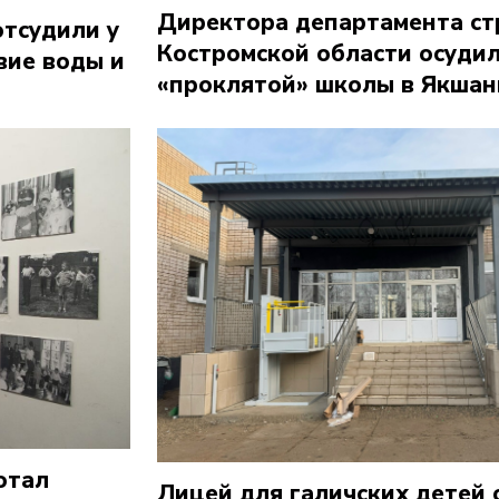
Директора департамента ст
тсудили у
Костромской области осудил
вие воды и
«проклятой» школы в Якшан
отал
Лицей для галичских детей 