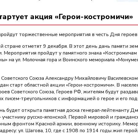
тартует акция «Герои-костромичи»
пройдут торжественные мероприятия в честь Дня героев 
й стране отметят 9 декабря. В этот день дань памяти зе
и. Мероприятия пройдут у памятного знака «Костромичам 
ы» на ул. Молочная гора и Воинского мемориала «Монуме
 Советского Союза Александру Михайловичу Василевскому
дан старт областной акции «Герои-костромичи». В населе
роев Советского Союза, Героев РФ, жителям будут раздав
х писем-треугольников с информацией о герое и его под
день будет открыта памятная доска генерал-лейтенанту 
 участнику русско-японской, Первой мировой и гражданс
ным фронтом Красной армии, военному историку. Мемо
адресу: ул. Шагова, 10, где с 1908 по 1914 годы жил герой