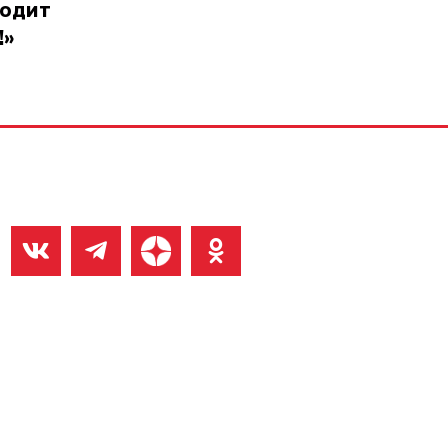
ходит
!»