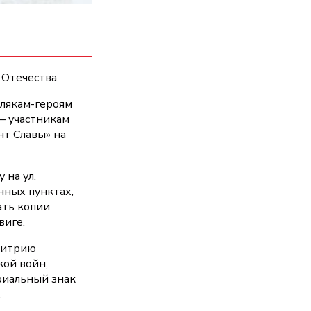
Отечества.
млякам-героям
– участникам
нт Славы» на
 на ул.
нных пунктах,
ать копии
виге.
Дмитрию
кой войн,
риальный знак
.