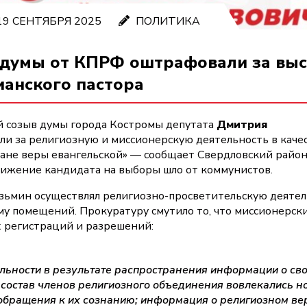
9 СЕНТЯБРЯ 2025
ПОЛИТИКА
рдумы от КПРФ оштрафовали за выс
ианского пастора
й созыв думы города Костромы депутата
Дмитрия
и за религиозную и миссионерскую деятельность в качес
ане веры евангельской» — сообщает Свердловский район
ижение кандидата на выборы шло от коммунистов.
Кузьмин осуществлял религиозно-просветительскую деяте
у помещений. Прокуратуру смутило то, что миссионерск
х регистраций и разрешений:
ельности в результате распространения информации о св
 состав членов религиозного объединения вовлекались н
обращения к их сознанию; информация о религиозном ве