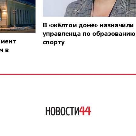
В «жёлтом доме» назначили
управленца по образованию,
амент
спорту
м в