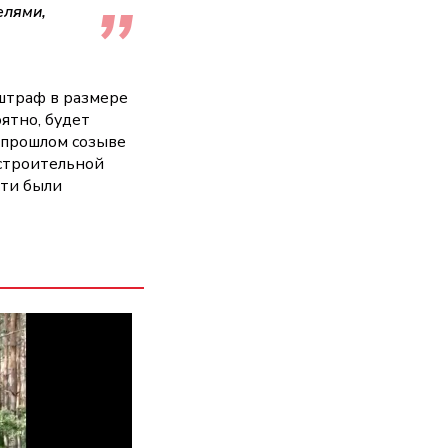
елями,
 штраф в размере
оятно, будет
в прошлом созыве
 строительной
сти были