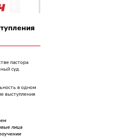
тупления
тве пастора
ный суд.
льность в одном
ие выступления
оем
овые лица
роучении