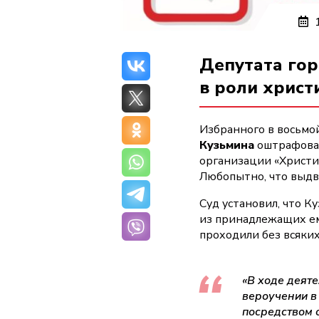
1
Депутата го
в роли христ
Избранного в восьмо
Кузьмина
оштрафовал
организации «Христи
Любопытно, что выдв
Суд установил, что 
из принадлежащих ем
проходили без всяки
«В ходе деят
вероучении в
посредством 