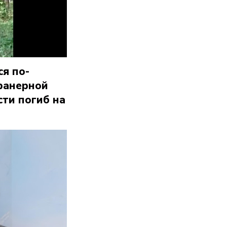
я по-
фанерной
ти погиб на